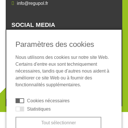
info@regupol.fr
SOCIAL MEDIA
Paramètres des cookies
Nous utilisons des cookies sur notre site Web.
Certains d'entre eux sont techniquement
Informations légales
Protection des données
nécessaires, tandis que d'autres nous aident à
Conditions Générales
améliorer ce site Web ou à fournir des
Système de whistleblowing
Cookies
fonctionnalités supplémentaires.
© 2026 REGUPOL Germany GmbH & Co. KG
Cookies nécessaires
Statistiques
Tout sélectionner