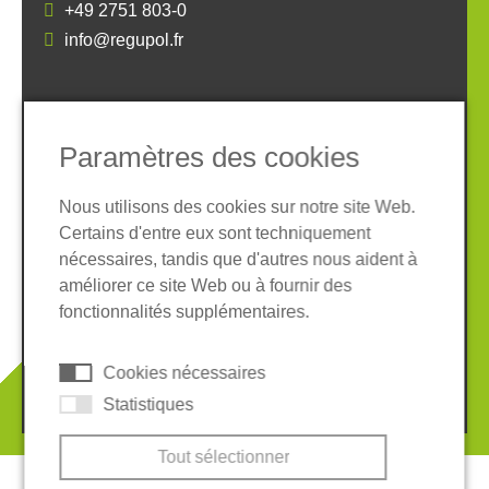
+49 2751 803-0
info@regupol.fr
SOCIAL MEDIA
Paramètres des cookies
Nous utilisons des cookies sur notre site Web.
Certains d'entre eux sont techniquement
nécessaires, tandis que d'autres nous aident à
Informations légales
Protection des données
améliorer ce site Web ou à fournir des
Conditions Générales
fonctionnalités supplémentaires.
Système de whistleblowing
Cookies
Cookies nécessaires
© 2026 REGUPOL Germany GmbH & Co. KG
Statistiques
Tout sélectionner