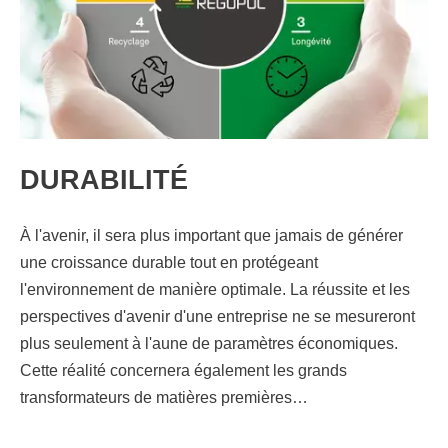
s
t
HISTOIRE
C
L'histoire de notre entreprise remonte à 1954, date de sa
Vo