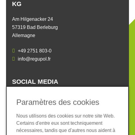
KG
Am Hilgenacker 24
57319 Bad Berleburg
Allemagne
+49 2751 803-0
info@regupol.fr
SOCIAL MEDIA
Paramètres des cookies
Nous utilisons des cookies sur notre site Web.
Certains d'entre eux sont techniquement
Informations légales
Protection des données
nécessaires, tandis que d'autres nous aident à
Conditions Générales